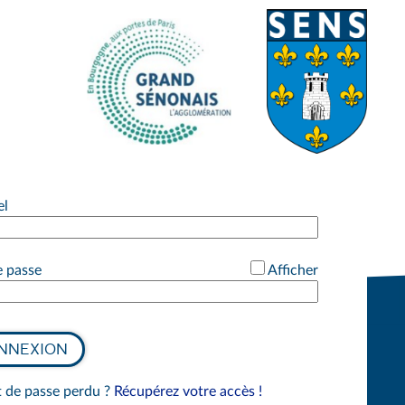
Consulter le site institutionel du grand-Sénonais>
Consulter le site institutionel
*
el
*
 passe
Afficher
NNEXION
de passe perdu ?
Récupérez votre accès !