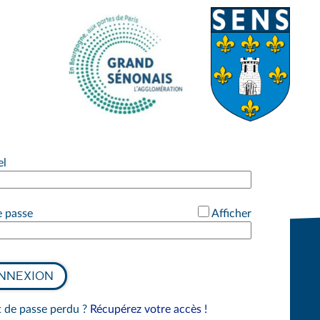
Consulter le site institutionel du grand-Sénonais>
Consulter le site institutionel
*
el
*
 passe
Afficher
NNEXION
de passe perdu ?
Récupérez votre accès !