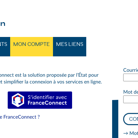
 GRAND SÉNONAIS
on
NTS
MON COMPTE
MES LIENS
Courri
nnect est la solution proposée par l’État pour
t simplifier la connexion à vos services en ligne.
Mot de
S’identifier avec FranceConnect
ue FranceConnect ?
CO
→ Mot 