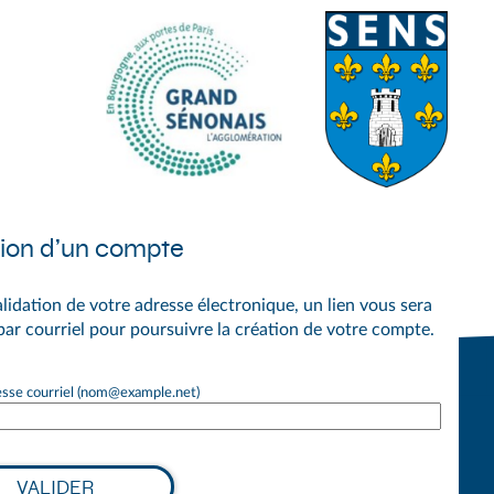
Consulter le site institutionel du grand-Sénonais>
Consulter le site institutionel
*
ion d’un compte
lidation de votre adresse électronique, un lien vous sera
ar courriel pour poursuivre la création de votre compte.
esse courriel (nom@example.net)
VALIDER