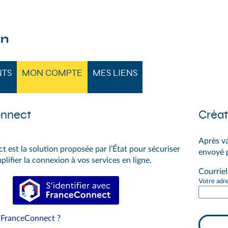
 GRAND SÉNONAIS
on
NTS
MON COMPTE
MES LIENS
nnect
Créat
Après va
 est la solution proposée par l’État pour sécuriser
envoyé p
mplifier la connexion à vos services en ligne.
Courriel
S’identifier avec FranceConnect
Votre adr
 FranceConnect ?